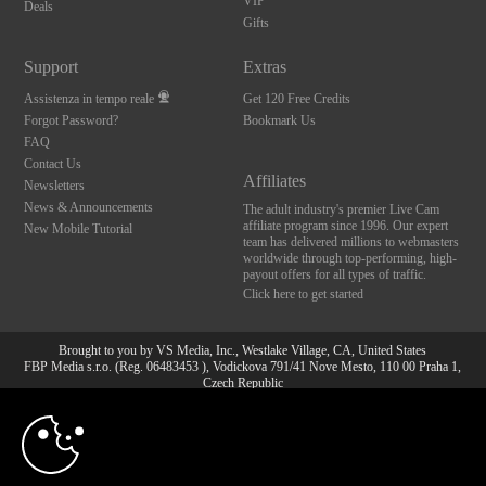
VIP
Deals
Gifts
Support
Extras
Assistenza in tempo reale
Get 120 Free Credits
Forgot Password?
Bookmark Us
FAQ
Contact Us
Affiliates
Newsletters
News & Announcements
The adult industry's premier Live Cam
affiliate program since 1996. Our expert
New Mobile Tutorial
team has delivered millions to webmasters
worldwide through top-performing, high-
payout offers for all types of traffic.
Click here to get started
Brought to you by VS Media, Inc., Westlake Village, CA, United States
FBP Media s.r.o. (Reg. 06483453 ), Vodickova 791/41 Nove Mesto, 110 00 Praha 1,
Czech Republic
10:00
All persons depicted herein were at least 18 years of age at the time of photography:
18 U.S.C. 2257 Dichiarazione di conformità ai requisiti di
conservazione della documentazione
CLAIM YOUR BONUS