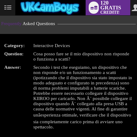
120
GRATIS
User
CREDITI!
status
Frequently
Asked Questions
Category:
Interactive Devices
LIMITED TIME OFFER!
Question:
Cosa posso fare se il mio dispositivo non risponde
o funziona a scatti?
Answer:
Secondo i test che eseguiamo, un dispositivo che
non risponde e/o un funzionamento a scatti
(ipotizzando che il dispositivo sia stato impostato in
modo adeguato e configurato in precedenza) sono
di norma problemi imputabili a batterie scariche.
Potrebbe essere necessario collegare il dispositivo
KIIROO per caricarlo. Non Ã¨ possibile collegare il
dispositivo quando Ã¨ collegato alla presa USB a
causa delle normative vigenti. Al fine di garantire
unâesperienza ottimale, verificare che il dispositivo
sia completamente carico prima di avviare uno
spettacolo.