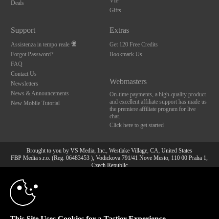
VIP
Deals
Gifts
Support
Extras
Assistenza in tempo reale
Get 120 Free Credits
Forgot Password?
Bookmark Us
FAQ
Contact Us
Webmasters
Newsletters
News & Announcements
On-time payments, a high-quality product
and excellent affiliate support has made us
New Mobile Tutorial
the premiere affiliate program for live
chat.
Click here to get started
Brought to you by VS Media, Inc., Westlake Village, CA, United States
FBP Media s.r.o. (Reg. 06483453 ), Vodickova 791/41 Nove Mesto, 110 00 Praha 1,
Czech Republic
10:00
All persons depicted herein were at least 18 years of age at the time of photography:
18 U.S.C. 2257 Dichiarazione di conformità ai requisiti di
conservazione della documentazione
CLAIM YOUR BONUS
© 1996 - 2026 VS3.COM, VS Media, Inc. All Rights Reserved.
Privacy Policy
,
This Site Uses Cookies for a Tastier Experience