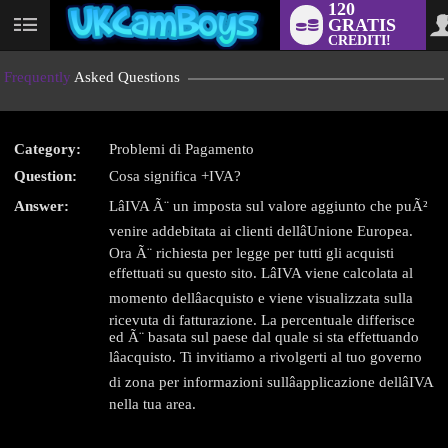
120
GRATIS
User
CREDITI!
status
Frequently
Asked Questions
Category:
Problemi di Pagamento
LIMITED TIME OFFER!
Question:
Cosa significa +IVA?
Answer:
LâIVA Ã¨ un imposta sul valore aggiunto che puÃ²
venire addebitata ai clienti dellâUnione Europea.
Ora Ã¨ richiesta per legge per tutti gli acquisti
effettuati su questo sito. LâIVA viene calcolata al
momento dellâacquisto e viene visualizzata sulla
ricevuta di fatturazione. La percentuale differisce
ed Ã¨ basata sul paese dal quale si sta effettuando
lâacquisto. Ti invitiamo a rivolgerti al tuo governo
di zona per informazioni sullâapplicazione dellâIVA
nella tua area.